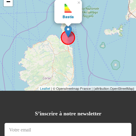
−
×
Bastia
Leaflet
| © Openstreetmap France | {attribution.OpenStreetMap}
S’inscrire à notre newsletter